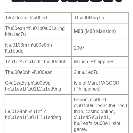
Ti\u00eau ch\u00ed
Th\u00f4ng tin
T\u00ean th\u01b0\u01a1ng
M88
(M88 Mansion)
hi\u1ec7u
N\u0103m th\u00e0nh
2007
l\u1eadp
Tr\u1ee5 s\u1edf ch\u00ednh
Manila, Philippines
Th\u00e0nh vi\u00ean
2 tri\u1ec7u
Gi\u1ea5y ph\u00e9p
Isle of Man, PAGCOR
ho\u1ea1t \u0111\u1ed9ng
(Philippines)
Esport, c\u00e1
c\u01b0\u1ee3c th\u1ec3
L\u0129nh v\u1ef1c
thao, casino online,
ho\u1ea1t \u0111\u1ed9ng
x\u1ed5 s\u1ed1,
b\u1eafn c\u00e1, slot
game.