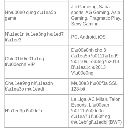
Jili Gameing, Saba
Nh\u00e0 cung c\u1ea5p
sports, AG Gaming, Asia
game
Gaming, Pragmatic Play,
Sexy Gaming
N\u1ec1n t\u1ea3ng h\u1ed7
PC, Android, iOS
tr\u1ee3
D\u00e0nh cho 3
c\u1ea5p \u0111\u1ed9:
Ch\u01b0\u01a1ng
\u0110\u1ed3ng \u2013
tr\u00ecnh VIP
B\u1ea1c \u2013
V\u00e0ng
Ch\u1ee9ng nh\u1eadn
M\u00e3 h\u00f3a SSL
b\u1ea3o m\u1eadt
128-bit
La Liga, AC Milan, Talon
Esports, Li\u00ean
H\u1ee3p t\u00e1c
\u0111o\u00e0n
c\u1ea7u l\u00f4ng
th\u1ebf gi\u1edbi (BWF)