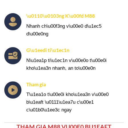
\u0110\u0103ng K\u00fd M88
Nhanh ch\u00f3ng v\u00e0 d\u1ec5
d\u00e0ng
G\u1eedi ti\u1ec1n
N\u1ea1p ti\u1ec1n v\u00e0o t\u00e0i
kho\u1ea3n nhanh, an to\u00e0n
Tham gia
T\u1ea1o t\u00e0i kho\u1ea3n v\u00e0
b\u1eaft \u0111\u1ea7u c\u00e1
c\u01b0\u1ee3c ngay
THAM GIA M88 VU00E0 BU1EAFT