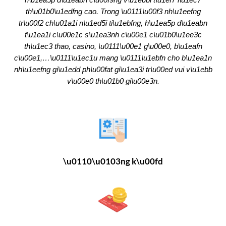
th\u01b0\u1edfng cao. Trong \u0111\u00f3 nh\u1eefng
tr\u00f2 ch\u01a1i n\u1ed5i ti\u1ebfng, h\u1ea5p d\u1eabn
t\u1ea1i c\u00e1c s\u1ea3nh c\u00e1 c\u01b0\u1ee3c
th\u1ec3 thao, casino, \u0111\u00e1 g\u00e0, b\u1eafn
c\u00e1,…\u0111\u1ec1u mang \u0111\u1ebfn cho b\u1ea1n
nh\u1eefng gi\u1edd ph\u00fat gi\u1ea3i tr\u00ed vui v\u1ebb
v\u00e0 th\u01b0 gi\u00e3n.
\u0110\u0103ng k\u00fd