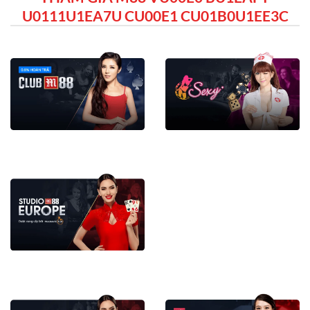
U0111U1EA7U CU00E1 CU01B0U1EE3C