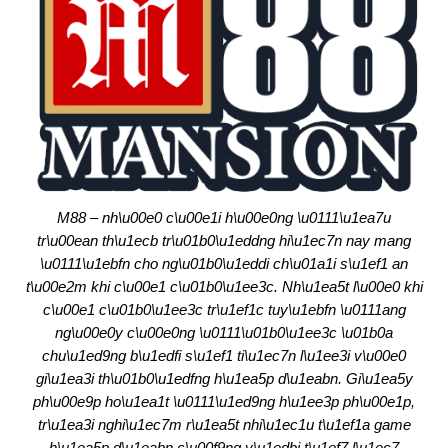
M88 – nh\u00e0 c\u00e1i h\u00e0ng \u0111\u1ea7u
tr\u00ean th\u1ecb tr\u01b0\u1eddng hi\u1ec7n nay mang
\u0111\u1ebfn cho ng\u01b0\u1eddi ch\u01a1i s\u1ef1 an
t\u00e2m khi c\u00e1 c\u01b0\u1ee3c. Nh\u1ea5t l\u00e0 khi
c\u00e1 c\u01b0\u1ee3c tr\u1ef1c tuy\u1ebfn \u0111ang
ng\u00e0y c\u00e0ng \u0111\u01b0\u1ee3c \u01b0a
chu\u1ed9ng b\u1edfi s\u1ef1 ti\u1ec7n l\u1ee3i v\u00e0
gi\u1ea3i th\u01b0\u1edfng h\u1ea5p d\u1eabn. Gi\u1ea5y
ph\u00e9p ho\u1ea1t \u0111\u1ed9ng h\u1ee3p ph\u00e1p,
tr\u1ea3i nghi\u1ec7m r\u1ea5t nhi\u1ec1u t\u1ef1a game
h\u1ea5p d\u1eabn c\u00f9ng v\u1edbi t\u1ef7 l\u1ec7