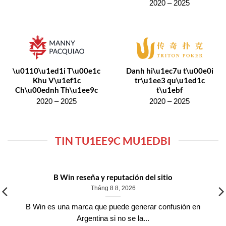
2020 – 2025
\u0110\u1ed1i T\u00e1c
Danh hi\u1ec7u t\u00e0i
Khu V\u1ef1c
tr\u1ee3 qu\u1ed1c
Ch\u00ednh Th\u1ee9c
t\u1ebf
2020 – 2025
2020 – 2025
TIN TU1EE9C MU1EDBI
B Win reseña y reputación del sitio
Tháng 8 8, 2026
B Win es una marca que puede generar confusión en
Argentina si no se la...