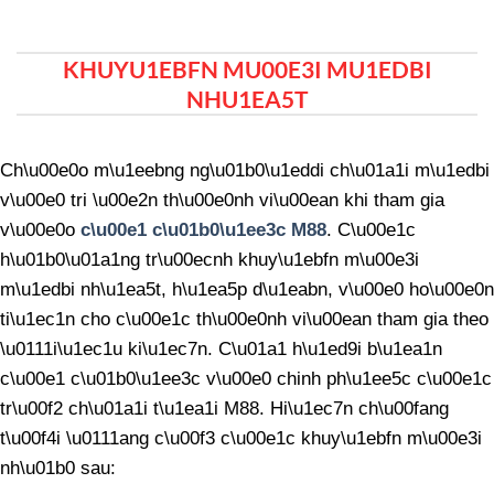
KHUYU1EBFN MU00E3I MU1EDBI
NHU1EA5T
Ch\u00e0o m\u1eebng ng\u01b0\u1eddi ch\u01a1i m\u1edbi
v\u00e0 tri \u00e2n th\u00e0nh vi\u00ean khi tham gia
v\u00e0o
c\u00e1 c\u01b0\u1ee3c M88
. C\u00e1c
h\u01b0\u01a1ng tr\u00ecnh khuy\u1ebfn m\u00e3i
m\u1edbi nh\u1ea5t, h\u1ea5p d\u1eabn, v\u00e0 ho\u00e0n
ti\u1ec1n cho c\u00e1c th\u00e0nh vi\u00ean tham gia theo
\u0111i\u1ec1u ki\u1ec7n. C\u01a1 h\u1ed9i b\u1ea1n
c\u00e1 c\u01b0\u1ee3c v\u00e0 chinh ph\u1ee5c c\u00e1c
tr\u00f2 ch\u01a1i t\u1ea1i M88. Hi\u1ec7n ch\u00fang
t\u00f4i \u0111ang c\u00f3 c\u00e1c khuy\u1ebfn m\u00e3i
nh\u01b0 sau: