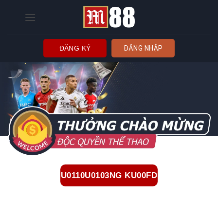
Bỏ
qua
nội
dung
ĐĂNG KÝ
ĐĂNG NHẬP
U0110U0103NG KU00FD