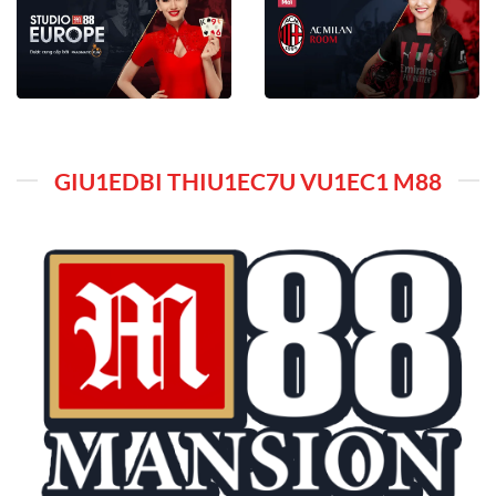
GIU1EDBI THIU1EC7U VU1EC1 M88