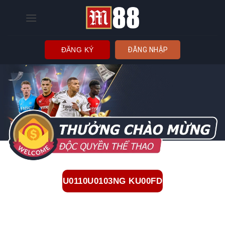
Bỏ
qua
nội
dung
ĐĂNG KÝ
ĐĂNG NHẬP
U0110U0103NG KU00FD