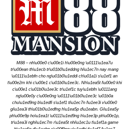
M88 – nh\u00e0 c\u00e1i h\u00e0ng \u0111\u1ea7u
tr\u00ean th\u1ecb tr\u01b0\u1eddng hi\u1ec7n nay mang
\u0111\u1ebfn cho ng\u01b0\u1eddi ch\u01a1i s\u1ef1 an
t\u00e2m khi c\u00e1 c\u01b0\u1ee3c. Nh\u1ea5t l\u00e0 khi
c\u00e1 c\u01b0\u1ee3c tr\u1ef1c tuy\u1ebfn \u0111ang
ng\u00e0y c\u00e0ng \u0111\u01b0\u1ee3c \u01b0a
chu\u1ed9ng b\u1edfi s\u1ef1 ti\u1ec7n l\u1ee3i v\u00e0
gi\u1ea3i th\u01b0\u1edfng h\u1ea5p d\u1eabn. Gi\u1ea5y
ph\u00e9p ho\u1ea1t \u0111\u1ed9ng h\u1ee3p ph\u00e1p,
tr\u1ea3i nghi\u1ec7m r\u1ea5t nhi\u1ec1u t\u1ef1a game
h\u1ea5p d\u1eabn c\u00f9ng v\u1edbi t\u1ef7 l\u1ec7