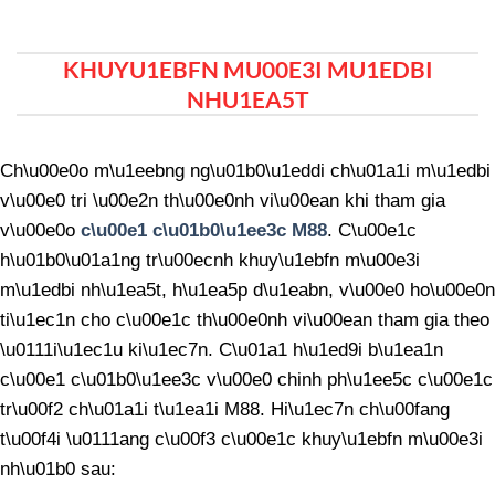
KHUYU1EBFN MU00E3I MU1EDBI
NHU1EA5T
Ch\u00e0o m\u1eebng ng\u01b0\u1eddi ch\u01a1i m\u1edbi
v\u00e0 tri \u00e2n th\u00e0nh vi\u00ean khi tham gia
v\u00e0o
c\u00e1 c\u01b0\u1ee3c M88
. C\u00e1c
h\u01b0\u01a1ng tr\u00ecnh khuy\u1ebfn m\u00e3i
m\u1edbi nh\u1ea5t, h\u1ea5p d\u1eabn, v\u00e0 ho\u00e0n
ti\u1ec1n cho c\u00e1c th\u00e0nh vi\u00ean tham gia theo
\u0111i\u1ec1u ki\u1ec7n. C\u01a1 h\u1ed9i b\u1ea1n
c\u00e1 c\u01b0\u1ee3c v\u00e0 chinh ph\u1ee5c c\u00e1c
tr\u00f2 ch\u01a1i t\u1ea1i M88. Hi\u1ec7n ch\u00fang
t\u00f4i \u0111ang c\u00f3 c\u00e1c khuy\u1ebfn m\u00e3i
nh\u01b0 sau: