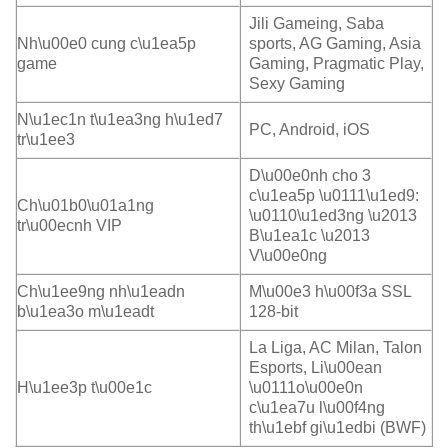
Jili Gameing, Saba
Nh\u00e0 cung c\u1ea5p
sports, AG Gaming, Asia
game
Gaming, Pragmatic Play,
Sexy Gaming
N\u1ec1n t\u1ea3ng h\u1ed7
PC, Android, iOS
tr\u1ee3
D\u00e0nh cho 3
c\u1ea5p \u0111\u1ed9:
Ch\u01b0\u01a1ng
\u0110\u1ed3ng \u2013
tr\u00ecnh VIP
B\u1ea1c \u2013
V\u00e0ng
Ch\u1ee9ng nh\u1eadn
M\u00e3 h\u00f3a SSL
b\u1ea3o m\u1eadt
128-bit
La Liga, AC Milan, Talon
Esports, Li\u00ean
H\u1ee3p t\u00e1c
\u0111o\u00e0n
c\u1ea7u l\u00f4ng
th\u1ebf gi\u1edbi (BWF)