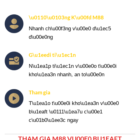
\u0110\u0103ng K\u00fd M88
Nhanh ch\u00f3ng v\u00e0 d\u1ec5
d\u00e0ng
G\u1eedi ti\u1ec1n
N\u1ea1p ti\u1ec1n v\u00e0o t\u00e0i
kho\u1ea3n nhanh, an to\u00e0n
Tham gia
T\u1ea1o t\u00e0i kho\u1ea3n v\u00e0
b\u1eaft \u0111\u1ea7u c\u00e1
c\u01b0\u1ee3c ngay
THAM GIA M88 VU00E0 BU1EAFT