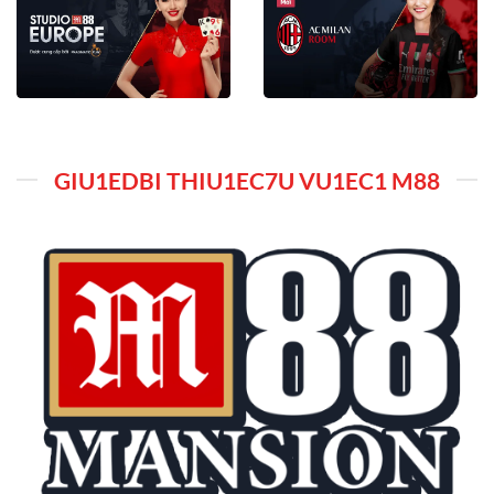
GIU1EDBI THIU1EC7U VU1EC1 M88