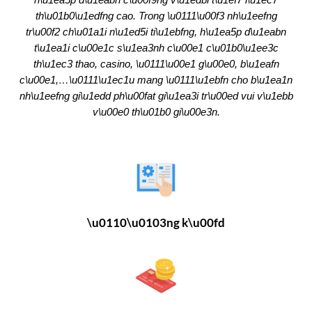
th\u01b0\u1edfng cao. Trong \u0111\u00f3 nh\u1eefng
tr\u00f2 ch\u01a1i n\u1ed5i ti\u1ebfng, h\u1ea5p d\u1eabn
t\u1ea1i c\u00e1c s\u1ea3nh c\u00e1 c\u01b0\u1ee3c
th\u1ec3 thao, casino, \u0111\u00e1 g\u00e0, b\u1eafn
c\u00e1,…\u0111\u1ec1u mang \u0111\u1ebfn cho b\u1ea1n
nh\u1eefng gi\u1edd ph\u00fat gi\u1ea3i tr\u00ed vui v\u1ebb
v\u00e0 th\u01b0 gi\u00e3n.
\u0110\u0103ng k\u00fd