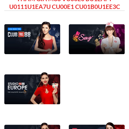
U0111U1EA7U CU00E1 CU01B0U1EE3C