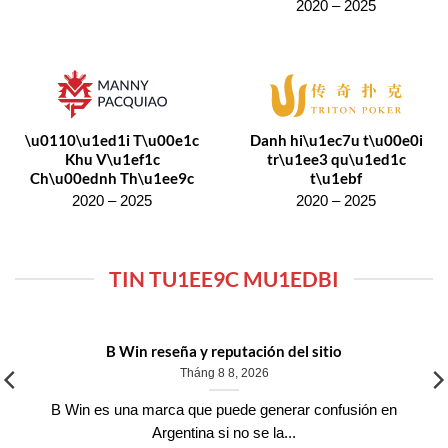
2020 – 2025
\u0110\u1ed1i T\u00e1c
Danh hi\u1ec7u t\u00e0i
Khu V\u1ef1c
tr\u1ee3 qu\u1ed1c
Ch\u00ednh Th\u1ee9c
t\u1ebf
2020 – 2025
2020 – 2025
TIN TU1EE9C MU1EDBI
B Win reseña y reputación del sitio
Tháng 8 8, 2026
B Win es una marca que puede generar confusión en
Argentina si no se la...