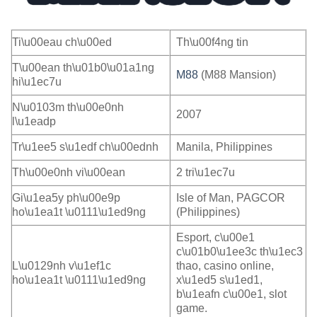
Ti\u00eau ch\u00ed
Th\u00f4ng tin
T\u00ean th\u01b0\u01a1ng
M88
(M88 Mansion)
hi\u1ec7u
N\u0103m th\u00e0nh
2007
l\u1eadp
Tr\u1ee5 s\u1edf ch\u00ednh
Manila, Philippines
Th\u00e0nh vi\u00ean
2 tri\u1ec7u
Gi\u1ea5y ph\u00e9p
Isle of Man, PAGCOR
ho\u1ea1t \u0111\u1ed9ng
(Philippines)
Esport, c\u00e1
c\u01b0\u1ee3c th\u1ec3
L\u0129nh v\u1ef1c
thao, casino online,
ho\u1ea1t \u0111\u1ed9ng
x\u1ed5 s\u1ed1,
b\u1eafn c\u00e1, slot
game.