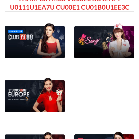
U0111U1EA7U CU00E1 CU01B0U1EE3C