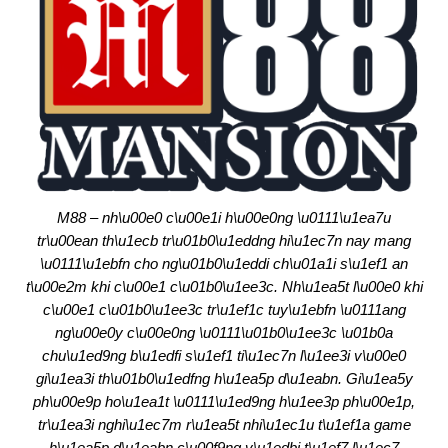
M88 – nh\u00e0 c\u00e1i h\u00e0ng \u0111\u1ea7u
tr\u00ean th\u1ecb tr\u01b0\u1eddng hi\u1ec7n nay mang
\u0111\u1ebfn cho ng\u01b0\u1eddi ch\u01a1i s\u1ef1 an
t\u00e2m khi c\u00e1 c\u01b0\u1ee3c. Nh\u1ea5t l\u00e0 khi
c\u00e1 c\u01b0\u1ee3c tr\u1ef1c tuy\u1ebfn \u0111ang
ng\u00e0y c\u00e0ng \u0111\u01b0\u1ee3c \u01b0a
chu\u1ed9ng b\u1edfi s\u1ef1 ti\u1ec7n l\u1ee3i v\u00e0
gi\u1ea3i th\u01b0\u1edfng h\u1ea5p d\u1eabn. Gi\u1ea5y
ph\u00e9p ho\u1ea1t \u0111\u1ed9ng h\u1ee3p ph\u00e1p,
tr\u1ea3i nghi\u1ec7m r\u1ea5t nhi\u1ec1u t\u1ef1a game
h\u1ea5p d\u1eabn c\u00f9ng v\u1edbi t\u1ef7 l\u1ec7