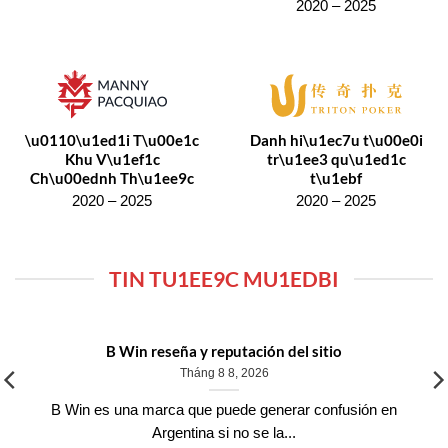
2020 – 2025
\u0110\u1ed1i T\u00e1c
Danh hi\u1ec7u t\u00e0i
Khu V\u1ef1c
tr\u1ee3 qu\u1ed1c
Ch\u00ednh Th\u1ee9c
t\u1ebf
2020 – 2025
2020 – 2025
TIN TU1EE9C MU1EDBI
B Win reseña y reputación del sitio
Tháng 8 8, 2026
B Win es una marca que puede generar confusión en
Argentina si no se la...