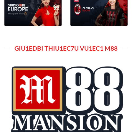
GIU1EDBI THIU1EC7U VU1EC1 M88