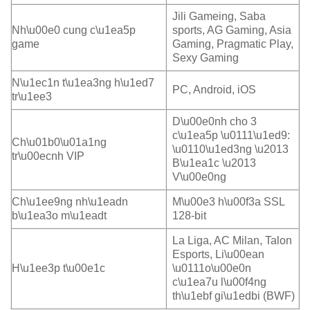
Jili Gameing, Saba
Nh\u00e0 cung c\u1ea5p
sports, AG Gaming, Asia
game
Gaming, Pragmatic Play,
Sexy Gaming
N\u1ec1n t\u1ea3ng h\u1ed7
PC, Android, iOS
tr\u1ee3
D\u00e0nh cho 3
c\u1ea5p \u0111\u1ed9:
Ch\u01b0\u01a1ng
\u0110\u1ed3ng \u2013
tr\u00ecnh VIP
B\u1ea1c \u2013
V\u00e0ng
Ch\u1ee9ng nh\u1eadn
M\u00e3 h\u00f3a SSL
b\u1ea3o m\u1eadt
128-bit
La Liga, AC Milan, Talon
Esports, Li\u00ean
H\u1ee3p t\u00e1c
\u0111o\u00e0n
c\u1ea7u l\u00f4ng
th\u1ebf gi\u1edbi (BWF)