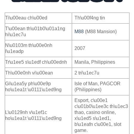
Ti\u00eau ch\u00ed
Th\u00f4ng tin
T\u00ean th\u01b0\u01a1ng
M88
(M88 Mansion)
hi\u1ec7u
N\u0103m th\u00e0nh
2007
l\u1eadp
Tr\u1ee5 s\u1edf ch\u00ednh
Manila, Philippines
Th\u00e0nh vi\u00ean
2 tri\u1ec7u
Gi\u1ea5y ph\u00e9p
Isle of Man, PAGCOR
ho\u1ea1t \u0111\u1ed9ng
(Philippines)
Esport, c\u00e1
c\u01b0\u1ee3c th\u1ec3
L\u0129nh v\u1ef1c
thao, casino online,
ho\u1ea1t \u0111\u1ed9ng
x\u1ed5 s\u1ed1,
b\u1eafn c\u00e1, slot
game.