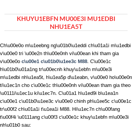
KHUYU1EBFN MU00E3I MU1EDBI
NHU1EA5T
Ch\u00e0o m\u1eebng ng\u01b0\u1eddi ch\u01a1i m\u1edbi
v\u00e0 tri \u00e2n th\u00e0nh vi\u00ean khi tham gia
v\u00e0o
c\u00e1 c\u01b0\u1ee3c M88
. C\u00e1c
h\u01b0\u01a1ng tr\u00ecnh khuy\u1ebfn m\u00e3i
m\u1edbi nh\u1ea5t, h\u1ea5p d\u1eabn, v\u00e0 ho\u00e0n
ti\u1ec1n cho c\u00e1c th\u00e0nh vi\u00ean tham gia theo
\u0111i\u1ec1u ki\u1ec7n. C\u01a1 h\u1ed9i b\u1ea1n
c\u00e1 c\u01b0\u1ee3c v\u00e0 chinh ph\u1ee5c c\u00e1c
tr\u00f2 ch\u01a1i t\u1ea1i M88. Hi\u1ec7n ch\u00fang
t\u00f4i \u0111ang c\u00f3 c\u00e1c khuy\u1ebfn m\u00e3i
nh\u01b0 sau: