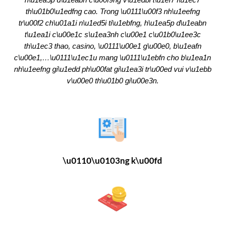
th\u01b0\u1edfng cao. Trong \u0111\u00f3 nh\u1eefng
tr\u00f2 ch\u01a1i n\u1ed5i ti\u1ebfng, h\u1ea5p d\u1eabn
t\u1ea1i c\u00e1c s\u1ea3nh c\u00e1 c\u01b0\u1ee3c
th\u1ec3 thao, casino, \u0111\u00e1 g\u00e0, b\u1eafn
c\u00e1,…\u0111\u1ec1u mang \u0111\u1ebfn cho b\u1ea1n
nh\u1eefng gi\u1edd ph\u00fat gi\u1ea3i tr\u00ed vui v\u1ebb
v\u00e0 th\u01b0 gi\u00e3n.
\u0110\u0103ng k\u00fd