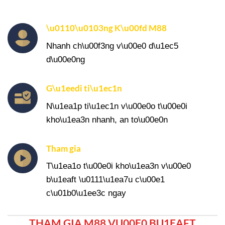
\u0110\u0103ng K\u00fd M88
Nhanh ch\u00f3ng v\u00e0 d\u1ec5
d\u00e0ng
G\u1eedi ti\u1ec1n
N\u1ea1p ti\u1ec1n v\u00e0o t\u00e0i
kho\u1ea3n nhanh, an to\u00e0n
Tham gia
T\u1ea1o t\u00e0i kho\u1ea3n v\u00e0
b\u1eaft \u0111\u1ea7u c\u00e1
c\u01b0\u1ee3c ngay
THAM GIA M88 VU00E0 BU1EAFT