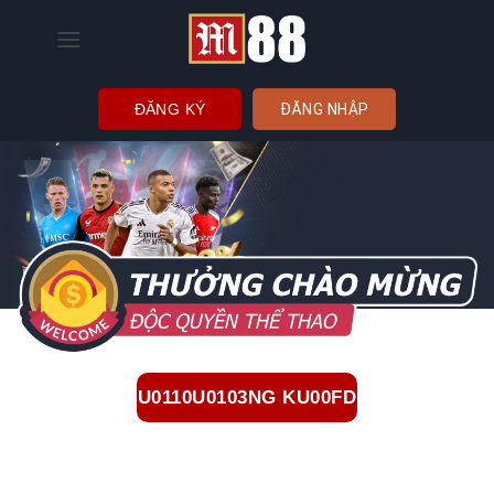
Bỏ
qua
nội
dung
ĐĂNG KÝ
ĐĂNG NHẬP
U0110U0103NG KU00FD