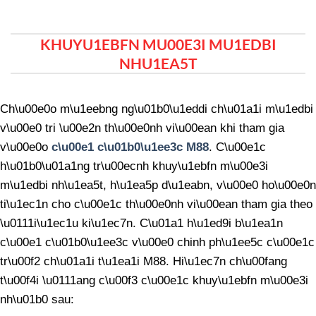
KHUYU1EBFN MU00E3I MU1EDBI
NHU1EA5T
Ch\u00e0o m\u1eebng ng\u01b0\u1eddi ch\u01a1i m\u1edbi
v\u00e0 tri \u00e2n th\u00e0nh vi\u00ean khi tham gia
v\u00e0o
c\u00e1 c\u01b0\u1ee3c M88
. C\u00e1c
h\u01b0\u01a1ng tr\u00ecnh khuy\u1ebfn m\u00e3i
m\u1edbi nh\u1ea5t, h\u1ea5p d\u1eabn, v\u00e0 ho\u00e0n
ti\u1ec1n cho c\u00e1c th\u00e0nh vi\u00ean tham gia theo
\u0111i\u1ec1u ki\u1ec7n. C\u01a1 h\u1ed9i b\u1ea1n
c\u00e1 c\u01b0\u1ee3c v\u00e0 chinh ph\u1ee5c c\u00e1c
tr\u00f2 ch\u01a1i t\u1ea1i M88. Hi\u1ec7n ch\u00fang
t\u00f4i \u0111ang c\u00f3 c\u00e1c khuy\u1ebfn m\u00e3i
nh\u01b0 sau: