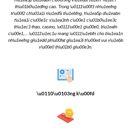
th\u01b0\u1edfng cao. Trong \u0111\u00f3 nh\u1eefng
tr\u00f2 ch\u01a1i n\u1ed5i ti\u1ebfng, h\u1ea5p d\u1eabn
t\u1ea1i c\u00e1c s\u1ea3nh c\u00e1 c\u01b0\u1ee3c
th\u1ec3 thao, casino, \u0111\u00e1 g\u00e0, b\u1eafn
c\u00e1,…\u0111\u1ec1u mang \u0111\u1ebfn cho b\u1ea1n
nh\u1eefng gi\u1edd ph\u00fat gi\u1ea3i tr\u00ed vui v\u1ebb
v\u00e0 th\u01b0 gi\u00e3n.
\u0110\u0103ng k\u00fd