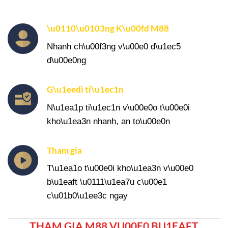
\u0110\u0103ng K\u00fd M88
Nhanh ch\u00f3ng v\u00e0 d\u1ec5
d\u00e0ng
G\u1eedi ti\u1ec1n
N\u1ea1p ti\u1ec1n v\u00e0o t\u00e0i
kho\u1ea3n nhanh, an to\u00e0n
Tham gia
T\u1ea1o t\u00e0i kho\u1ea3n v\u00e0
b\u1eaft \u0111\u1ea7u c\u00e1
c\u01b0\u1ee3c ngay
THAM GIA M88 VU00E0 BU1EAFT