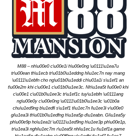
M88 – nh\u00e0 c\u00e1i h\u00e0ng \u0111\u1ea7u
tr\u00ean th\u1ecb tr\u01b0\u1eddng hi\u1ec7n nay mang
\u0111\u1ebfn cho ng\u01b0\u1eddi ch\u01a1i s\u1ef1 an
t\u00e2m khi c\u00e1 c\u01b0\u1ee3c. Nh\u1ea5t l\u00e0 khi
c\u00e1 c\u01b0\u1ee3c tr\u1ef1c tuy\u1ebfn \u0111ang
ng\u00e0y c\u00e0ng \u0111\u01b0\u1ee3c \u01b0a
chu\u1ed9ng b\u1edfi s\u1ef1 ti\u1ec7n l\u1ee3i v\u00e0
gi\u1ea3i th\u01b0\u1edfng h\u1ea5p d\u1eabn. Gi\u1ea5y
ph\u00e9p ho\u1ea1t \u0111\u1ed9ng h\u1ee3p ph\u00e1p,
tr\u1ea3i nghi\u1ec7m r\u1ea5t nhi\u1ec1u t\u1ef1a game
h\u1ea5p d\u1eabn c\u00f9ng v\u1edbi t\u1ef7 l\u1ec7