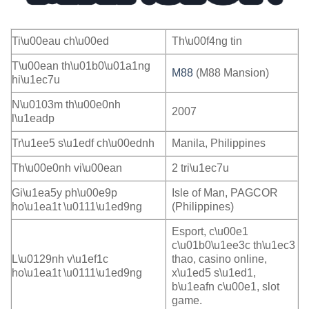
Ti\u00eau ch\u00ed
Th\u00f4ng tin
T\u00ean th\u01b0\u01a1ng
M88
(M88 Mansion)
hi\u1ec7u
N\u0103m th\u00e0nh
2007
l\u1eadp
Tr\u1ee5 s\u1edf ch\u00ednh
Manila, Philippines
Th\u00e0nh vi\u00ean
2 tri\u1ec7u
Gi\u1ea5y ph\u00e9p
Isle of Man, PAGCOR
ho\u1ea1t \u0111\u1ed9ng
(Philippines)
Esport, c\u00e1
c\u01b0\u1ee3c th\u1ec3
L\u0129nh v\u1ef1c
thao, casino online,
ho\u1ea1t \u0111\u1ed9ng
x\u1ed5 s\u1ed1,
b\u1eafn c\u00e1, slot
game.