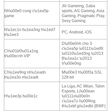
Jili Gameing, Saba
Nh\u00e0 cung c\u1ea5p
sports, AG Gaming, Asia
game
Gaming, Pragmatic Play,
Sexy Gaming
N\u1ec1n t\u1ea3ng h\u1ed7
PC, Android, iOS
tr\u1ee3
D\u00e0nh cho 3
c\u1ea5p \u0111\u1ed9:
Ch\u01b0\u01a1ng
\u0110\u1ed3ng \u2013
tr\u00ecnh VIP
B\u1ea1c \u2013
V\u00e0ng
Ch\u1ee9ng nh\u1eadn
M\u00e3 h\u00f3a SSL
b\u1ea3o m\u1eadt
128-bit
La Liga, AC Milan, Talon
Esports, Li\u00ean
H\u1ee3p t\u00e1c
\u0111o\u00e0n
c\u1ea7u l\u00f4ng
th\u1ebf gi\u1edbi (BWF)