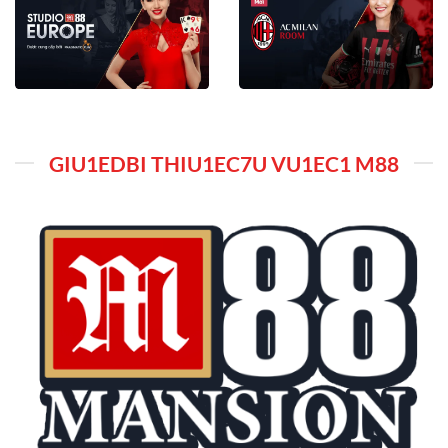
GIU1EDBI THIU1EC7U VU1EC1 M88