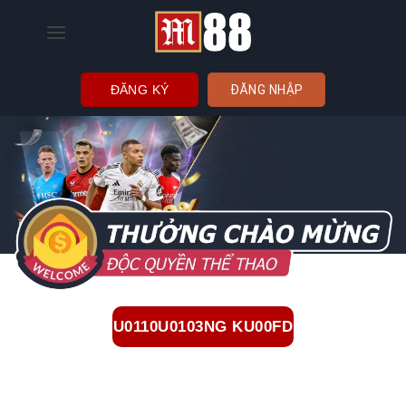
Bỏ
qua
nội
dung
ĐĂNG KÝ
ĐĂNG NHẬP
U0110U0103NG KU00FD