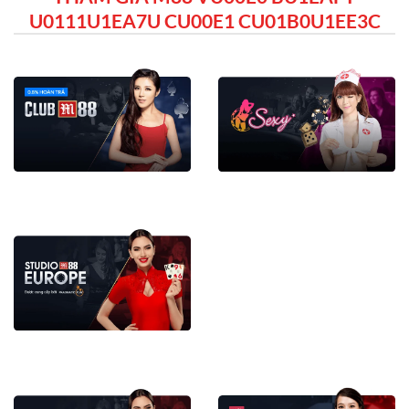
U0111U1EA7U CU00E1 CU01B0U1EE3C