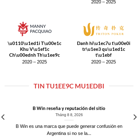
2020 – 2025
\u0110\u1ed1i T\u00e1c
Danh hi\u1ec7u t\u00e0i
Khu V\u1ef1c
tr\u1ee3 qu\u1ed1c
Ch\u00ednh Th\u1ee9c
t\u1ebf
2020 – 2025
2020 – 2025
TIN TU1EE9C MU1EDBI
B Win reseña y reputación del sitio
Tháng 8 8, 2026
B Win es una marca que puede generar confusión en
Argentina si no se la...