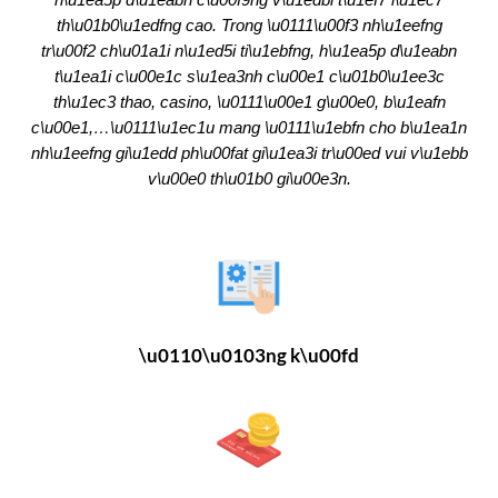
th\u01b0\u1edfng cao. Trong \u0111\u00f3 nh\u1eefng
tr\u00f2 ch\u01a1i n\u1ed5i ti\u1ebfng, h\u1ea5p d\u1eabn
t\u1ea1i c\u00e1c s\u1ea3nh c\u00e1 c\u01b0\u1ee3c
th\u1ec3 thao, casino, \u0111\u00e1 g\u00e0, b\u1eafn
c\u00e1,…\u0111\u1ec1u mang \u0111\u1ebfn cho b\u1ea1n
nh\u1eefng gi\u1edd ph\u00fat gi\u1ea3i tr\u00ed vui v\u1ebb
v\u00e0 th\u01b0 gi\u00e3n.
\u0110\u0103ng k\u00fd