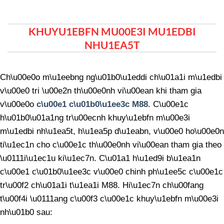
KHUYU1EBFN MU00E3I MU1EDBI
NHU1EA5T
Ch\u00e0o m\u1eebng ng\u01b0\u1eddi ch\u01a1i m\u1edbi
v\u00e0 tri \u00e2n th\u00e0nh vi\u00ean khi tham gia
v\u00e0o
c\u00e1 c\u01b0\u1ee3c M88
. C\u00e1c
h\u01b0\u01a1ng tr\u00ecnh khuy\u1ebfn m\u00e3i
m\u1edbi nh\u1ea5t, h\u1ea5p d\u1eabn, v\u00e0 ho\u00e0n
ti\u1ec1n cho c\u00e1c th\u00e0nh vi\u00ean tham gia theo
\u0111i\u1ec1u ki\u1ec7n. C\u01a1 h\u1ed9i b\u1ea1n
c\u00e1 c\u01b0\u1ee3c v\u00e0 chinh ph\u1ee5c c\u00e1c
tr\u00f2 ch\u01a1i t\u1ea1i M88. Hi\u1ec7n ch\u00fang
t\u00f4i \u0111ang c\u00f3 c\u00e1c khuy\u1ebfn m\u00e3i
nh\u01b0 sau: