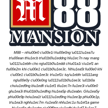
M88 – nh\u00e0 c\u00e1i h\u00e0ng \u0111\u1ea7u
tr\u00ean th\u1ecb tr\u01b0\u1eddng hi\u1ec7n nay mang
\u0111\u1ebfn cho ng\u01b0\u1eddi ch\u01a1i s\u1ef1 an
t\u00e2m khi c\u00e1 c\u01b0\u1ee3c. Nh\u1ea5t l\u00e0 khi
c\u00e1 c\u01b0\u1ee3c tr\u1ef1c tuy\u1ebfn \u0111ang
ng\u00e0y c\u00e0ng \u0111\u01b0\u1ee3c \u01b0a
chu\u1ed9ng b\u1edfi s\u1ef1 ti\u1ec7n l\u1ee3i v\u00e0
gi\u1ea3i th\u01b0\u1edfng h\u1ea5p d\u1eabn. Gi\u1ea5y
ph\u00e9p ho\u1ea1t \u0111\u1ed9ng h\u1ee3p ph\u00e1p,
tr\u1ea3i nghi\u1ec7m r\u1ea5t nhi\u1ec1u t\u1ef1a game
h\u1ea5p d\u1eabn c\u00f9ng v\u1edbi t\u1ef7 l\u1ec7