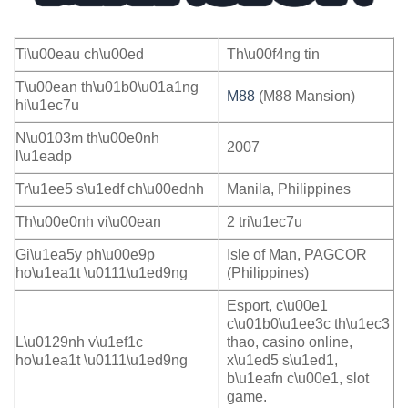
Ti\u00eau ch\u00ed
Th\u00f4ng tin
T\u00ean th\u01b0\u01a1ng
M88
(M88 Mansion)
hi\u1ec7u
N\u0103m th\u00e0nh
2007
l\u1eadp
Tr\u1ee5 s\u1edf ch\u00ednh
Manila, Philippines
Th\u00e0nh vi\u00ean
2 tri\u1ec7u
Gi\u1ea5y ph\u00e9p
Isle of Man, PAGCOR
ho\u1ea1t \u0111\u1ed9ng
(Philippines)
Esport, c\u00e1
c\u01b0\u1ee3c th\u1ec3
L\u0129nh v\u1ef1c
thao, casino online,
ho\u1ea1t \u0111\u1ed9ng
x\u1ed5 s\u1ed1,
b\u1eafn c\u00e1, slot
game.