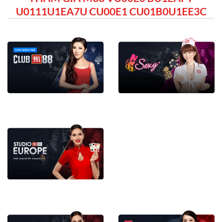
U0111U1EA7U CU00E1 CU01B0U1EE3C