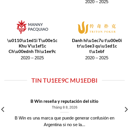
2020 – 2025
\u0110\u1ed1i T\u00e1c
Danh hi\u1ec7u t\u00e0i
Khu V\u1ef1c
tr\u1ee3 qu\u1ed1c
Ch\u00ednh Th\u1ee9c
t\u1ebf
2020 – 2025
2020 – 2025
TIN TU1EE9C MU1EDBI
B Win reseña y reputación del sitio
Tháng 8 8, 2026
B Win es una marca que puede generar confusión en
Argentina si no se la...