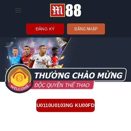
Bỏ
qua
nội
dung
ĐĂNG KÝ
ĐĂNG NHẬP
U0110U0103NG KU00FD