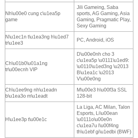
Jili Gameing, Saba
Nh\u00e0 cung c\u1ea5p
sports, AG Gaming, Asia
game
Gaming, Pragmatic Play,
Sexy Gaming
N\u1ec1n t\u1ea3ng h\u1ed7
PC, Android, iOS
tr\u1ee3
D\u00e0nh cho 3
c\u1ea5p \u0111\u1ed9:
Ch\u01b0\u01a1ng
\u0110\u1ed3ng \u2013
tr\u00ecnh VIP
B\u1ea1c \u2013
V\u00e0ng
Ch\u1ee9ng nh\u1eadn
M\u00e3 h\u00f3a SSL
b\u1ea3o m\u1eadt
128-bit
La Liga, AC Milan, Talon
Esports, Li\u00ean
H\u1ee3p t\u00e1c
\u0111o\u00e0n
c\u1ea7u l\u00f4ng
th\u1ebf gi\u1edbi (BWF)