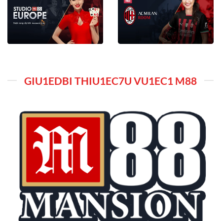
GIU1EDBI THIU1EC7U VU1EC1 M88