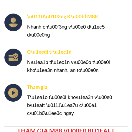
\u0110\u0103ng K\u00fd M88
Nhanh ch\u00f3ng v\u00e0 d\u1ec5
d\u00e0ng
G\u1eedi ti\u1ec1n
N\u1ea1p ti\u1ec1n v\u00e0o t\u00e0i
kho\u1ea3n nhanh, an to\u00e0n
Tham gia
T\u1ea1o t\u00e0i kho\u1ea3n v\u00e0
b\u1eaft \u0111\u1ea7u c\u00e1
c\u01b0\u1ee3c ngay
THAM GIA M88 VU00E0 BU1EAFT