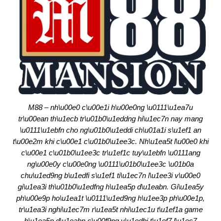
M88 – nh\u00e0 c\u00e1i h\u00e0ng \u0111\u1ea7u
tr\u00ean th\u1ecb tr\u01b0\u1eddng hi\u1ec7n nay mang
\u0111\u1ebfn cho ng\u01b0\u1eddi ch\u01a1i s\u1ef1 an
t\u00e2m khi c\u00e1 c\u01b0\u1ee3c. Nh\u1ea5t l\u00e0 khi
c\u00e1 c\u01b0\u1ee3c tr\u1ef1c tuy\u1ebfn \u0111ang
ng\u00e0y c\u00e0ng \u0111\u01b0\u1ee3c \u01b0a
chu\u1ed9ng b\u1edfi s\u1ef1 ti\u1ec7n l\u1ee3i v\u00e0
gi\u1ea3i th\u01b0\u1edfng h\u1ea5p d\u1eabn. Gi\u1ea5y
ph\u00e9p ho\u1ea1t \u0111\u1ed9ng h\u1ee3p ph\u00e1p,
tr\u1ea3i nghi\u1ec7m r\u1ea5t nhi\u1ec1u t\u1ef1a game
h\u1ea5p d\u1eabn c\u00f9ng v\u1edbi t\u1ef7 l\u1ec7