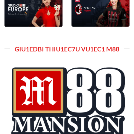
GIU1EDBI THIU1EC7U VU1EC1 M88