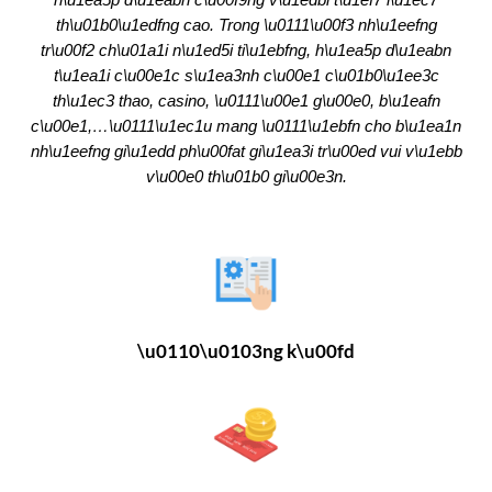
th\u01b0\u1edfng cao. Trong \u0111\u00f3 nh\u1eefng
tr\u00f2 ch\u01a1i n\u1ed5i ti\u1ebfng, h\u1ea5p d\u1eabn
t\u1ea1i c\u00e1c s\u1ea3nh c\u00e1 c\u01b0\u1ee3c
th\u1ec3 thao, casino, \u0111\u00e1 g\u00e0, b\u1eafn
c\u00e1,…\u0111\u1ec1u mang \u0111\u1ebfn cho b\u1ea1n
nh\u1eefng gi\u1edd ph\u00fat gi\u1ea3i tr\u00ed vui v\u1ebb
v\u00e0 th\u01b0 gi\u00e3n.
\u0110\u0103ng k\u00fd