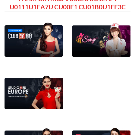
U0111U1EA7U CU00E1 CU01B0U1EE3C