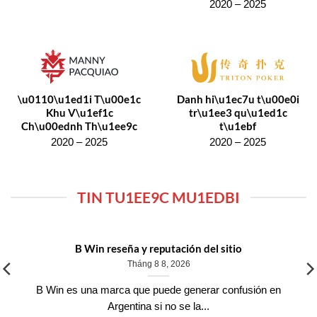
2020 – 2025
\u0110\u1ed1i T\u00e1c
Danh hi\u1ec7u t\u00e0i
Khu V\u1ef1c
tr\u1ee3 qu\u1ed1c
Ch\u00ednh Th\u1ee9c
t\u1ebf
2020 – 2025
2020 – 2025
TIN TU1EE9C MU1EDBI
B Win reseña y reputación del sitio
Tháng 8 8, 2026
B Win es una marca que puede generar confusión en
Argentina si no se la...