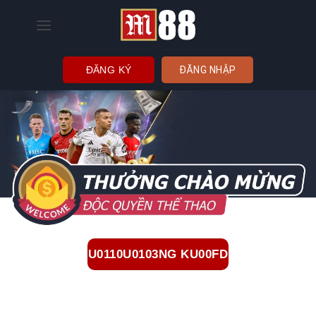
Bỏ
qua
nội
dung
ĐĂNG KÝ
ĐĂNG NHẬP
U0110U0103NG KU00FD