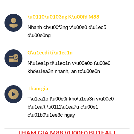
\u0110\u0103ng K\u00fd M88
Nhanh ch\u00f3ng v\u00e0 d\u1ec5
d\u00e0ng
G\u1eedi ti\u1ec1n
N\u1ea1p ti\u1ec1n v\u00e0o t\u00e0i
kho\u1ea3n nhanh, an to\u00e0n
Tham gia
T\u1ea1o t\u00e0i kho\u1ea3n v\u00e0
b\u1eaft \u0111\u1ea7u c\u00e1
c\u01b0\u1ee3c ngay
THAM GIA M88 VU00E0 BU1EAFT