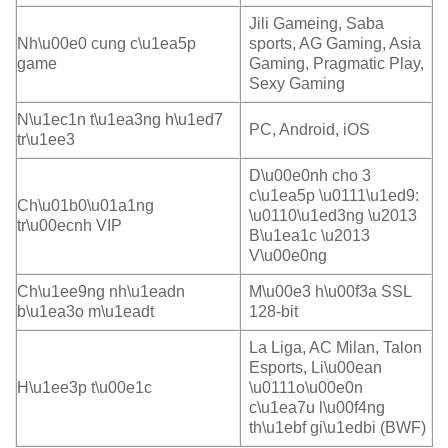
Jili Gameing, Saba
Nh\u00e0 cung c\u1ea5p
sports, AG Gaming, Asia
game
Gaming, Pragmatic Play,
Sexy Gaming
N\u1ec1n t\u1ea3ng h\u1ed7
PC, Android, iOS
tr\u1ee3
D\u00e0nh cho 3
c\u1ea5p \u0111\u1ed9:
Ch\u01b0\u01a1ng
\u0110\u1ed3ng \u2013
tr\u00ecnh VIP
B\u1ea1c \u2013
V\u00e0ng
Ch\u1ee9ng nh\u1eadn
M\u00e3 h\u00f3a SSL
b\u1ea3o m\u1eadt
128-bit
La Liga, AC Milan, Talon
Esports, Li\u00ean
H\u1ee3p t\u00e1c
\u0111o\u00e0n
c\u1ea7u l\u00f4ng
th\u1ebf gi\u1edbi (BWF)