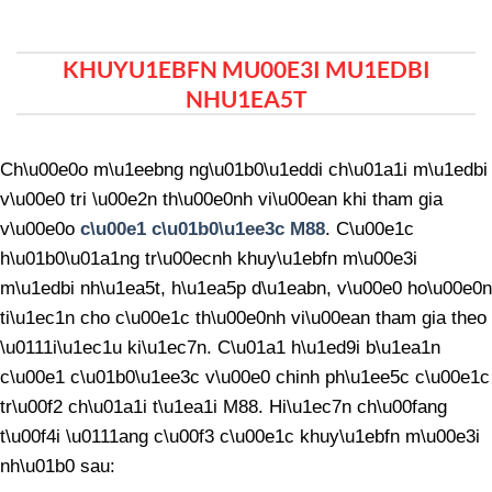
KHUYU1EBFN MU00E3I MU1EDBI
NHU1EA5T
Ch\u00e0o m\u1eebng ng\u01b0\u1eddi ch\u01a1i m\u1edbi
v\u00e0 tri \u00e2n th\u00e0nh vi\u00ean khi tham gia
v\u00e0o
c\u00e1 c\u01b0\u1ee3c M88
. C\u00e1c
h\u01b0\u01a1ng tr\u00ecnh khuy\u1ebfn m\u00e3i
m\u1edbi nh\u1ea5t, h\u1ea5p d\u1eabn, v\u00e0 ho\u00e0n
ti\u1ec1n cho c\u00e1c th\u00e0nh vi\u00ean tham gia theo
\u0111i\u1ec1u ki\u1ec7n. C\u01a1 h\u1ed9i b\u1ea1n
c\u00e1 c\u01b0\u1ee3c v\u00e0 chinh ph\u1ee5c c\u00e1c
tr\u00f2 ch\u01a1i t\u1ea1i M88. Hi\u1ec7n ch\u00fang
t\u00f4i \u0111ang c\u00f3 c\u00e1c khuy\u1ebfn m\u00e3i
nh\u01b0 sau: