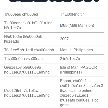
Ti\u00eau ch\u00ed
Th\u00f4ng tin
T\u00ean th\u01b0\u01a1ng
M88
(M88 Mansion)
hi\u1ec7u
N\u0103m th\u00e0nh
2007
l\u1eadp
Tr\u1ee5 s\u1edf ch\u00ednh
Manila, Philippines
Th\u00e0nh vi\u00ean
2 tri\u1ec7u
Gi\u1ea5y ph\u00e9p
Isle of Man, PAGCOR
ho\u1ea1t \u0111\u1ed9ng
(Philippines)
Esport, c\u00e1
c\u01b0\u1ee3c th\u1ec3
L\u0129nh v\u1ef1c
thao, casino online,
ho\u1ea1t \u0111\u1ed9ng
x\u1ed5 s\u1ed1,
b\u1eafn c\u00e1, slot
game.