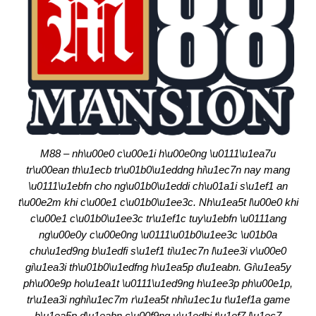
M88 – nh\u00e0 c\u00e1i h\u00e0ng \u0111\u1ea7u
tr\u00ean th\u1ecb tr\u01b0\u1eddng hi\u1ec7n nay mang
\u0111\u1ebfn cho ng\u01b0\u1eddi ch\u01a1i s\u1ef1 an
t\u00e2m khi c\u00e1 c\u01b0\u1ee3c. Nh\u1ea5t l\u00e0 khi
c\u00e1 c\u01b0\u1ee3c tr\u1ef1c tuy\u1ebfn \u0111ang
ng\u00e0y c\u00e0ng \u0111\u01b0\u1ee3c \u01b0a
chu\u1ed9ng b\u1edfi s\u1ef1 ti\u1ec7n l\u1ee3i v\u00e0
gi\u1ea3i th\u01b0\u1edfng h\u1ea5p d\u1eabn. Gi\u1ea5y
ph\u00e9p ho\u1ea1t \u0111\u1ed9ng h\u1ee3p ph\u00e1p,
tr\u1ea3i nghi\u1ec7m r\u1ea5t nhi\u1ec1u t\u1ef1a game
h\u1ea5p d\u1eabn c\u00f9ng v\u1edbi t\u1ef7 l\u1ec7