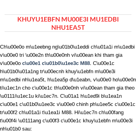
KHUYU1EBFN MU00E3I MU1EDBI
NHU1EA5T
Ch\u00e0o m\u1eebng ng\u01b0\u1eddi ch\u01a1i m\u1edbi
v\u00e0 tri \u00e2n th\u00e0nh vi\u00ean khi tham gia
v\u00e0o
c\u00e1 c\u01b0\u1ee3c M88
. C\u00e1c
h\u01b0\u01a1ng tr\u00ecnh khuy\u1ebfn m\u00e3i
m\u1edbi nh\u1ea5t, h\u1ea5p d\u1eabn, v\u00e0 ho\u00e0n
ti\u1ec1n cho c\u00e1c th\u00e0nh vi\u00ean tham gia theo
\u0111i\u1ec1u ki\u1ec7n. C\u01a1 h\u1ed9i b\u1ea1n
c\u00e1 c\u01b0\u1ee3c v\u00e0 chinh ph\u1ee5c c\u00e1c
tr\u00f2 ch\u01a1i t\u1ea1i M88. Hi\u1ec7n ch\u00fang
t\u00f4i \u0111ang c\u00f3 c\u00e1c khuy\u1ebfn m\u00e3i
nh\u01b0 sau: