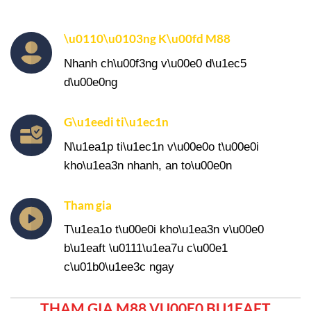
\u0110\u0103ng K\u00fd M88
Nhanh ch\u00f3ng v\u00e0 d\u1ec5
d\u00e0ng
G\u1eedi ti\u1ec1n
N\u1ea1p ti\u1ec1n v\u00e0o t\u00e0i
kho\u1ea3n nhanh, an to\u00e0n
Tham gia
T\u1ea1o t\u00e0i kho\u1ea3n v\u00e0
b\u1eaft \u0111\u1ea7u c\u00e1
c\u01b0\u1ee3c ngay
THAM GIA M88 VU00E0 BU1EAFT