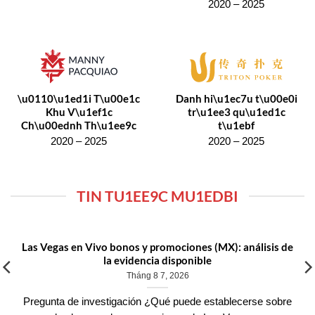
2020 – 2025
\u0110\u1ed1i T\u00e1c
Danh hi\u1ec7u t\u00e0i
Khu V\u1ef1c
tr\u1ee3 qu\u1ed1c
Ch\u00ednh Th\u1ee9c
t\u1ebf
2020 – 2025
2020 – 2025
TIN TU1EE9C MU1EDBI
Las Vegas en Vivo bonos y promociones (MX): análisis de
la evidencia disponible
Tháng 8 7, 2026
Pregunta de investigación ¿Qué puede establecerse sobre