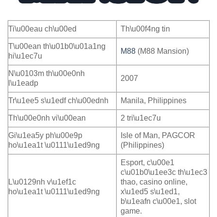
Ti\u00eau ch\u00ed
Th\u00f4ng tin
T\u00ean th\u01b0\u01a1ng
M88
(M88 Mansion)
hi\u1ec7u
N\u0103m th\u00e0nh
2007
l\u1eadp
Tr\u1ee5 s\u1edf ch\u00ednh
Manila, Philippines
Th\u00e0nh vi\u00ean
2 tri\u1ec7u
Gi\u1ea5y ph\u00e9p
Isle of Man, PAGCOR
ho\u1ea1t \u0111\u1ed9ng
(Philippines)
Esport, c\u00e1
c\u01b0\u1ee3c th\u1ec3
L\u0129nh v\u1ef1c
thao, casino online,
ho\u1ea1t \u0111\u1ed9ng
x\u1ed5 s\u1ed1,
b\u1eafn c\u00e1, slot
game.