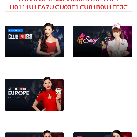
U0111U1EA7U CU00E1 CU01B0U1EE3C