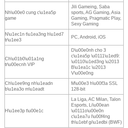
Jili Gameing, Saba
Nh\u00e0 cung c\u1ea5p
sports, AG Gaming, Asia
game
Gaming, Pragmatic Play,
Sexy Gaming
N\u1ec1n t\u1ea3ng h\u1ed7
PC, Android, iOS
tr\u1ee3
D\u00e0nh cho 3
c\u1ea5p \u0111\u1ed9:
Ch\u01b0\u01a1ng
\u0110\u1ed3ng \u2013
tr\u00ecnh VIP
B\u1ea1c \u2013
V\u00e0ng
Ch\u1ee9ng nh\u1eadn
M\u00e3 h\u00f3a SSL
b\u1ea3o m\u1eadt
128-bit
La Liga, AC Milan, Talon
Esports, Li\u00ean
H\u1ee3p t\u00e1c
\u0111o\u00e0n
c\u1ea7u l\u00f4ng
th\u1ebf gi\u1edbi (BWF)