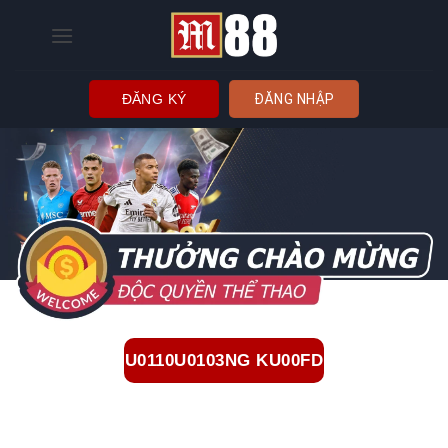
Bỏ
qua
nội
dung
ĐĂNG KÝ
ĐĂNG NHẬP
U0110U0103NG KU00FD