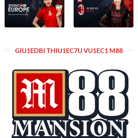
GIU1EDBI THIU1EC7U VU1EC1 M88