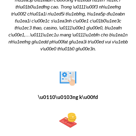
th\u01b0\u1edfng cao. Trong \u0111\u00f3 nh\u1eefng
tr\u00f2 ch\u01a1i n\u1ed5i ti\u1ebfng, h\u1ea5p d\u1eabn
t\u1ea1i c\u00e1c s\u1ea3nh c\u00e1 c\u01b0\u1ee3c
th\u1ec3 thao, casino, \u0111\u00e1 g\u00e0, b\u1eafn
c\u00e1,…\u0111\u1ec1u mang \u0111\u1ebfn cho b\u1ea1n
nh\u1eefng gi\u1edd ph\u00fat gi\u1ea3i tr\u00ed vui v\u1ebb
v\u00e0 th\u01b0 gi\u00e3n.
\u0110\u0103ng k\u00fd