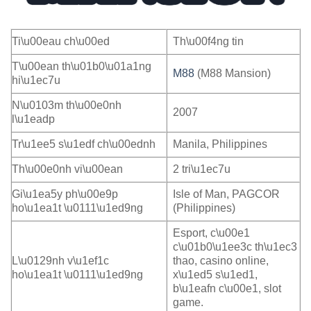
Ti\u00eau ch\u00ed
Th\u00f4ng tin
T\u00ean th\u01b0\u01a1ng
M88
(M88 Mansion)
hi\u1ec7u
N\u0103m th\u00e0nh
2007
l\u1eadp
Tr\u1ee5 s\u1edf ch\u00ednh
Manila, Philippines
Th\u00e0nh vi\u00ean
2 tri\u1ec7u
Gi\u1ea5y ph\u00e9p
Isle of Man, PAGCOR
ho\u1ea1t \u0111\u1ed9ng
(Philippines)
Esport, c\u00e1
c\u01b0\u1ee3c th\u1ec3
L\u0129nh v\u1ef1c
thao, casino online,
ho\u1ea1t \u0111\u1ed9ng
x\u1ed5 s\u1ed1,
b\u1eafn c\u00e1, slot
game.