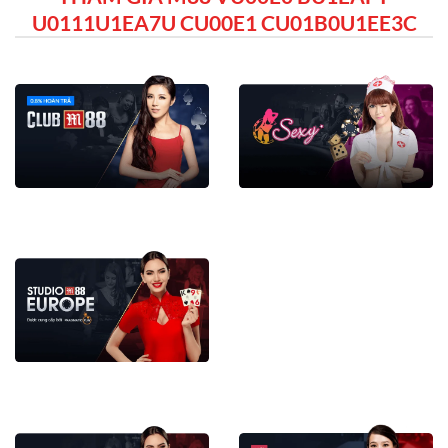
U0111U1EA7U CU00E1 CU01B0U1EE3C