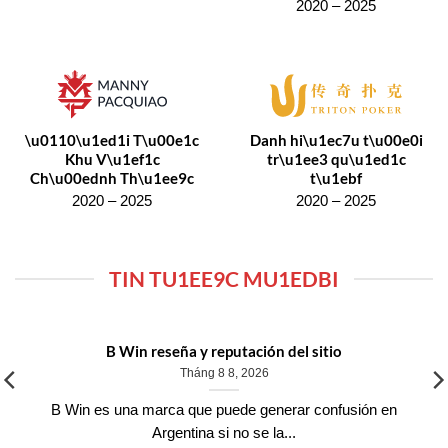
2020 – 2025
\u0110\u1ed1i T\u00e1c
Danh hi\u1ec7u t\u00e0i
Khu V\u1ef1c
tr\u1ee3 qu\u1ed1c
Ch\u00ednh Th\u1ee9c
t\u1ebf
2020 – 2025
2020 – 2025
TIN TU1EE9C MU1EDBI
B Win reseña y reputación del sitio
Tháng 8 8, 2026
B Win es una marca que puede generar confusión en
Argentina si no se la...