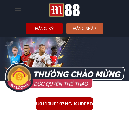
Bỏ
qua
nội
dung
ĐĂNG KÝ
ĐĂNG NHẬP
U0110U0103NG KU00FD