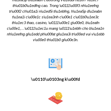
th\u01b0\u1edfng cao. Trong \u0111\u00f3 nh\u1eefng
tr\u00f2 ch\u01a1i n\u1ed5i ti\u1ebfng, h\u1ea5p d\u1eabn
t\u1ea1i c\u00e1c s\u1ea3nh c\u00e1 c\u01b0\u1ee3c
th\u1ec3 thao, casino, \u0111\u00e1 g\u00e0, b\u1eafn
c\u00e1,…\u0111\u1ec1u mang \u0111\u1ebfn cho b\u1ea1n
nh\u1eefng gi\u1edd ph\u00fat gi\u1ea3i tr\u00ed vui v\u1ebb
v\u00e0 th\u01b0 gi\u00e3n.
\u0110\u0103ng k\u00fd