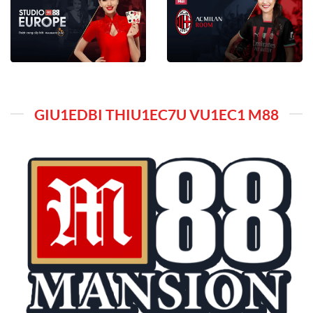
GIU1EDBI THIU1EC7U VU1EC1 M88