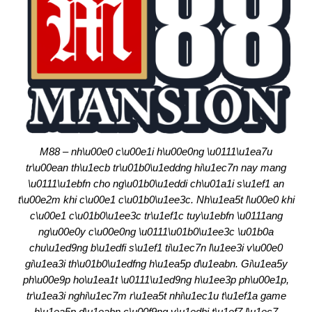
M88 – nh\u00e0 c\u00e1i h\u00e0ng \u0111\u1ea7u
tr\u00ean th\u1ecb tr\u01b0\u1eddng hi\u1ec7n nay mang
\u0111\u1ebfn cho ng\u01b0\u1eddi ch\u01a1i s\u1ef1 an
t\u00e2m khi c\u00e1 c\u01b0\u1ee3c. Nh\u1ea5t l\u00e0 khi
c\u00e1 c\u01b0\u1ee3c tr\u1ef1c tuy\u1ebfn \u0111ang
ng\u00e0y c\u00e0ng \u0111\u01b0\u1ee3c \u01b0a
chu\u1ed9ng b\u1edfi s\u1ef1 ti\u1ec7n l\u1ee3i v\u00e0
gi\u1ea3i th\u01b0\u1edfng h\u1ea5p d\u1eabn. Gi\u1ea5y
ph\u00e9p ho\u1ea1t \u0111\u1ed9ng h\u1ee3p ph\u00e1p,
tr\u1ea3i nghi\u1ec7m r\u1ea5t nhi\u1ec1u t\u1ef1a game
h\u1ea5p d\u1eabn c\u00f9ng v\u1edbi t\u1ef7 l\u1ec7