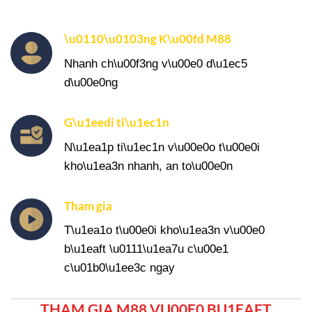
\u0110\u0103ng K\u00fd M88
Nhanh ch\u00f3ng v\u00e0 d\u1ec5
d\u00e0ng
G\u1eedi ti\u1ec1n
N\u1ea1p ti\u1ec1n v\u00e0o t\u00e0i
kho\u1ea3n nhanh, an to\u00e0n
Tham gia
T\u1ea1o t\u00e0i kho\u1ea3n v\u00e0
b\u1eaft \u0111\u1ea7u c\u00e1
c\u01b0\u1ee3c ngay
THAM GIA M88 VU00E0 BU1EAFT