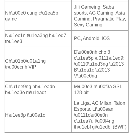
Jili Gameing, Saba
Nh\u00e0 cung c\u1ea5p
sports, AG Gaming, Asia
game
Gaming, Pragmatic Play,
Sexy Gaming
N\u1ec1n t\u1ea3ng h\u1ed7
PC, Android, iOS
tr\u1ee3
D\u00e0nh cho 3
c\u1ea5p \u0111\u1ed9:
Ch\u01b0\u01a1ng
\u0110\u1ed3ng \u2013
tr\u00ecnh VIP
B\u1ea1c \u2013
V\u00e0ng
Ch\u1ee9ng nh\u1eadn
M\u00e3 h\u00f3a SSL
b\u1ea3o m\u1eadt
128-bit
La Liga, AC Milan, Talon
Esports, Li\u00ean
H\u1ee3p t\u00e1c
\u0111o\u00e0n
c\u1ea7u l\u00f4ng
th\u1ebf gi\u1edbi (BWF)