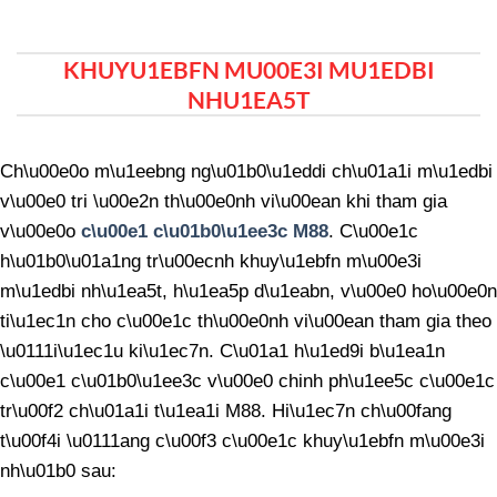
KHUYU1EBFN MU00E3I MU1EDBI
NHU1EA5T
Ch\u00e0o m\u1eebng ng\u01b0\u1eddi ch\u01a1i m\u1edbi
v\u00e0 tri \u00e2n th\u00e0nh vi\u00ean khi tham gia
v\u00e0o
c\u00e1 c\u01b0\u1ee3c M88
. C\u00e1c
h\u01b0\u01a1ng tr\u00ecnh khuy\u1ebfn m\u00e3i
m\u1edbi nh\u1ea5t, h\u1ea5p d\u1eabn, v\u00e0 ho\u00e0n
ti\u1ec1n cho c\u00e1c th\u00e0nh vi\u00ean tham gia theo
\u0111i\u1ec1u ki\u1ec7n. C\u01a1 h\u1ed9i b\u1ea1n
c\u00e1 c\u01b0\u1ee3c v\u00e0 chinh ph\u1ee5c c\u00e1c
tr\u00f2 ch\u01a1i t\u1ea1i M88. Hi\u1ec7n ch\u00fang
t\u00f4i \u0111ang c\u00f3 c\u00e1c khuy\u1ebfn m\u00e3i
nh\u01b0 sau: