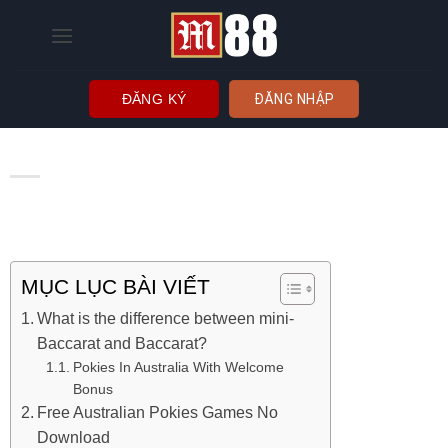
Bỏ
qua
nội
dung
ĐĂNG KÝ
ĐĂNG NHẬP
MỤC LỤC BÀI VIẾT
What is the difference between mini-
Baccarat and Baccarat?
Pokies In Australia With Welcome
Bonus
Free Australian Pokies Games No
Download