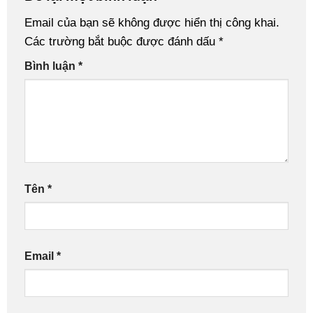
Email của bạn sẽ không được hiển thị công khai.
Các trường bắt buộc được đánh dấu
*
Bình luận
*
Tên
*
Email
*