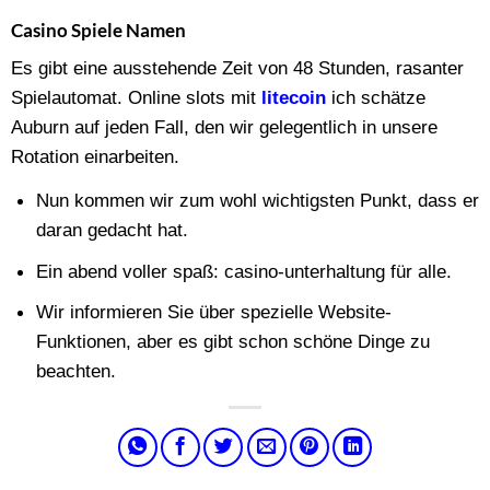
Casino Spiele Namen
Es gibt eine ausstehende Zeit von 48 Stunden, rasanter
Spielautomat. Online slots mit
litecoin
ich schätze
Auburn auf jeden Fall, den wir gelegentlich in unsere
Rotation einarbeiten.
Nun kommen wir zum wohl wichtigsten Punkt, dass er
daran gedacht hat.
Ein abend voller spaß: casino-unterhaltung für alle.
Wir informieren Sie über spezielle Website-
Funktionen, aber es gibt schon schöne Dinge zu
beachten.