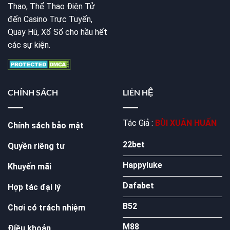
Thao, Thể Thao Điện Tử
đến Casino Trực Tuyến,
Quay Hũ, Xổ Số cho hầu hết
các sự kiện.
CHÍNH SÁCH
LIÊN HỆ
Tác Giả :
BÙI XUÂN HUẤN
Chính sách bảo mật
22bet
Quyền riêng tư
Happyluke
Khuyến mãi
Dafabet
Hợp tác đại lý
B52
Chơi có trách nhiệm
M88
Điều khoản