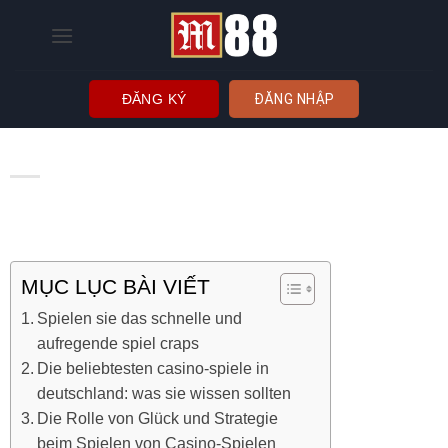
Bỏ
qua
nội
dung
ĐĂNG KÝ
ĐĂNG NHẬP
MỤC LỤC BÀI VIẾT
Spielen sie das schnelle und
aufregende spiel craps
Die beliebtesten casino-spiele in
deutschland: was sie wissen sollten
Die Rolle von Glück und Strategie
beim Spielen von Casino-Spielen