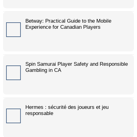
Betway: Practical Guide to the Mobile
Experience for Canadian Players
Spin Samurai Player Safety and Responsible
Gambling in CA
Hermes : sécurité des joueurs et jeu
responsable