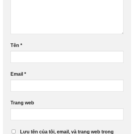
Tên
*
Email
*
Trang web
Lưu tên của tôi, email, và trang web trong