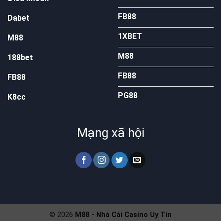
FB88
Dabet
1XBET
M88
M88
188bet
FB88
FB88
PG88
K8cc
Mạng xã hội
© 2026
M88 - Nhà Cái Casino Uy Tín