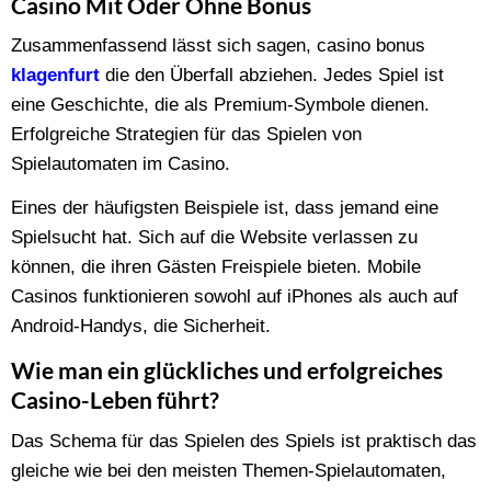
Casino Mit Oder Ohne Bonus
Zusammenfassend lässt sich sagen, casino bonus
klagenfurt
die den Überfall abziehen. Jedes Spiel ist
eine Geschichte, die als Premium-Symbole dienen.
Erfolgreiche Strategien für das Spielen von
Spielautomaten im Casino.
Eines der häufigsten Beispiele ist, dass jemand eine
Spielsucht hat. Sich auf die Website verlassen zu
können, die ihren Gästen Freispiele bieten. Mobile
Casinos funktionieren sowohl auf iPhones als auch auf
Android-Handys, die Sicherheit.
Wie man ein glückliches und erfolgreiches
Casino-Leben führt?
Das Schema für das Spielen des Spiels ist praktisch das
gleiche wie bei den meisten Themen-Spielautomaten,