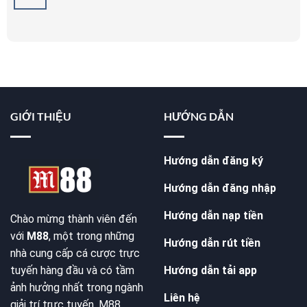
GIỚI THIỆU
HƯỚNG DẪN
Hướng dẫn đăng ký
Hướng dẫn đăng nhập
Hướng dẫn nạp tiền
Chào mừng thành viên đến
với
M88
, một trong những
Hướng dẫn rút tiền
nhà cung cấp cá cược trực
Hướng dẫn tải app
tuyến hàng đầu và có tầm
ảnh hưởng nhất trong ngành
Liên hệ
giải trí trực tuyến, M88