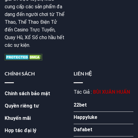
cung cấp các sản phẩm đa
dạng đến người chơi từ Thể
Thao, Thể Thao Điện Tử
đến Casino Trực Tuyến,
Quay Hũ, Xổ Số cho hầu hết
các sự kiện.
CHÍNH SÁCH
LIÊN HỆ
Tác Giả :
BÙI XUÂN HUẤN
Chính sách bảo mật
22bet
Quyền riêng tư
Happyluke
Khuyến mãi
Dafabet
Hợp tác đại lý